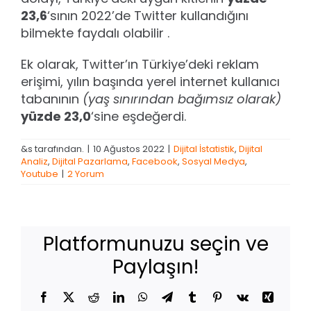
23,6
‘sının 2022’de Twitter kullandığını
bilmekte faydalı olabilir .
Ek olarak, Twitter’ın Türkiye’deki reklam
erişimi, yılın başında yerel internet kullanıcı
tabanının
(yaş sınırından bağımsız olarak)
yüzde 23,0
‘sine eşdeğerdi.
&s tarafından.
|
10 Ağustos 2022
|
Dijital İstatistik
,
Dijital
Analiz
,
Dijital Pazarlama
,
Facebook
,
Sosyal Medya
,
Youtube
|
2 Yorum
Platformunuzu seçin ve
Paylaşın!
Facebook
X
Reddit
LinkedIn
WhatsApp
Telegram
Tumblr
Pinterest
Vk
Xing