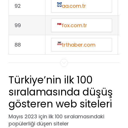
92
aa.com.tr
+
99
fox.com.tr
+
88
trthaber.com
+
Türkiye’nin ilk 100
sıralamasında düşüş
gösteren web siteleri
Mayıs 2023 için ilk 100 sıralamasındaki
popülerliği düşen siteler