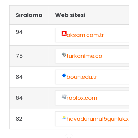
Sıralama
Web sitesi
94
aksam.com.tr
75
turkanime.co
84
boun.edu.tr
64
roblox.com
82
havadurumu15gunluk.xyz