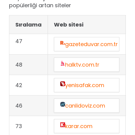
popülerliği artan siteler
Sıralama
Web sitesi
A
47
gazeteduvar.com.tr
48
halktv.com.tr
42
yenisafak.com
46
canlidoviz.com
73
karar.com
+