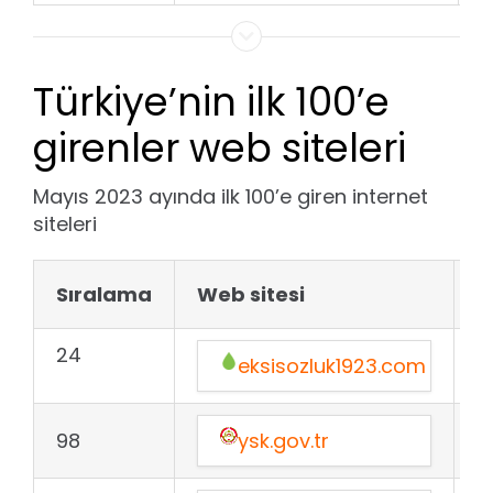
Türkiye’nin ilk 100’e
girenler web siteleri
Mayıs 2023 ayında ilk 100’e giren internet
siteleri
Sıralama
Web sitesi
A
24
eksisozluk1923.com
Y
98
ysk.gov.tr
+