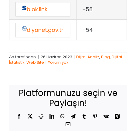
blok.link
-58
diyanet.gov.tr
-54
&s tarafından.
|
26 Haziran 2023
|
Dijital Analiz
,
Blog
,
Dijital
İstatistik
,
Web Site
|
Yorum yok
Platformunuzu seçin ve
Paylaşın!
Facebook
X
Reddit
LinkedIn
WhatsApp
Telegram
Tumblr
Pinterest
Vk
Xing
E-
posta